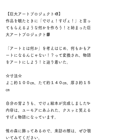
【巨大アートプロジェクト🎨】
作品を観たときに「でけぇ！すげぇ！」と言っ
てもらえるような何かを作ろう！と始まった巨
大アートプロジェクト📗
「アートとは何か」を考えはじめ、何もかもア
ートになるんじゃない！？って変換され、物語
をアートにしよう！と辿り着いた。
☆寸法☆
よこ約１００㎝、たて約１４０㎝、厚さ約１５
㎝
自分の背よりも、でけぇ絵本が完成しました✨
内容は、ユーモアにあふれた、クスッと笑える
すげぇ物語になっています。
惟の森に飾ってあるので、来訪の際は、ぜひ覗
いてみてください。