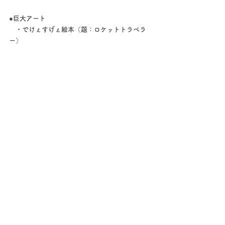
●巨大アート
　・でけぇすげぇ絵本（題：ロケットトラベラ
ー）