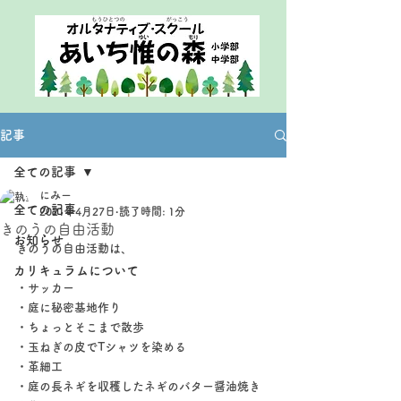
記事
全ての記事
にみー
全ての記事
2021年4月27日
読了時間: 1分
きのうの自由活動
お知らせ
きのうの自由活動は、
カリキュラムについて
・サッカー
・庭に秘密基地作り
・ちょっとそこまで散歩
・玉ねぎの皮でTシャツを染める
・革細工
・庭の長ネギを収穫したネギのバター醤油焼き