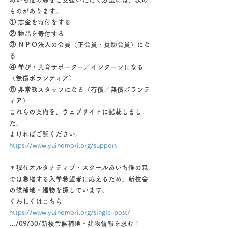
ものがあります。​
① 志金を寄付をする
② 物品を寄付する  
③ ＮＰＯ法人の会員（正会員・賛助会員）にな
る
④ 学び・共育サポーター／インターンになる
（無償ボランティア）
⑤ 非常勤スタッフになる（有償／無償ボランテ
ィア）​
これらの案内を、ウェブサイトに記載しまし
た。
よければご覧ください。
https://www.yuinomori.org/support
＝＝＝＝＝
＊現在オルタナティブ・スクールあいち惟の森
では急増する入学希望者に応えるため、新校舎
の候補地・建物を探しています。
くわしくはこちら 
https://www.yuinomori.org/single-post/
…/09/30/新校舎候補地・建物情報を求む！