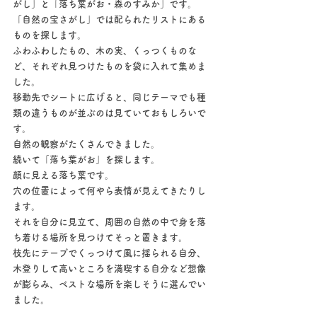
がし」と「落ち葉がお・森のすみか」です。
「自然の宝さがし」では配られたリストにある
ものを探します。
ふわふわしたもの、木の実、くっつくものな
ど、それぞれ見つけたものを袋に入れて集めま
した。
移動先でシートに広げると、同じテーマでも種
類の違うものが並ぶのは見ていておもしろいで
す。
自然の観察がたくさんできました。
続いて「落ち葉がお」を探します。
顔に見える落ち葉です。
穴の位置によって何やら表情が見えてきたりし
ます。
それを自分に見立て、周囲の自然の中で身を落
ち着ける場所を見つけてそっと置きます。
枝先にテープでくっつけて風に揺られる自分、
木登りして高いところを満喫する自分など想像
が膨らみ、ベストな場所を楽しそうに選んでい
ました。