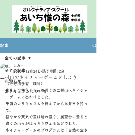
記事
全ての記事
にみー
全ての記事
2020年12月24日
読了時間: 2分
二村山でネイチャーゲームをしよう
お知らせ
【分野別学習　理科】
先月、全学年そろって近くの二村山へネイチャ
カリキュラムについて
ーゲームに出かけました。
午前のカリキュラムを終えてからお弁当を持っ
て。
穏やかな天気で空は晴れ渡り、展望台に登ると
遠くの山々がはっきり見えるほどでした。
ネイチャーゲームのプログラムは「自然の宝さ