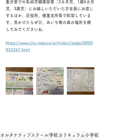
重分室での乳幼児健康診査（3カ月児、1歳6カ月
児、3歳児）にお越しいただいた方全員にお渡し
するほか、区役所、徳重支所等で配架していま
す。見かけたらぜひ、あいち惟の森の場所を探
してみてくださいね。
https://www.city.nagoya.jp/midori/page/0000
033267.html
オルタナティブスクール
学校
カリキュラム
小学校