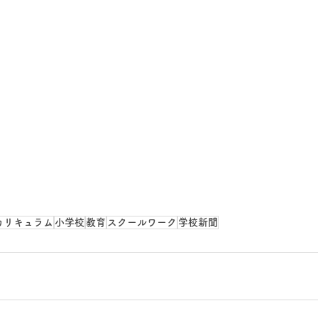
カリキュラム
小学校
教育
スクールワーク
学校新聞