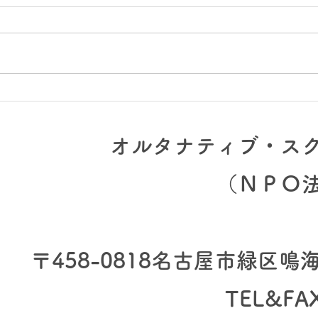
全校
プロジェクト集中1週間「こ
どものまち」実施中です
オルタナティブ・ス
（​ＮＰＯ
〒458-0818
名古屋市緑区鳴海町
TEL&FA