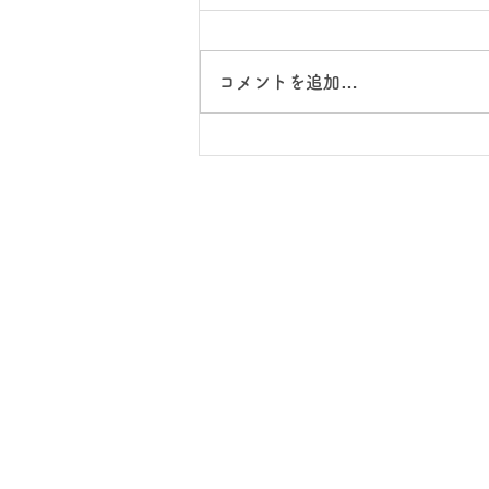
コメントを追加…
スクールワーク：ゆい森新聞
の完成！