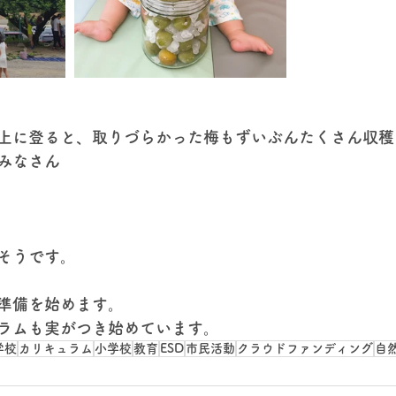
上に登ると、取りづらかった梅もずいぶんたくさん収穫
みなさん
そうです。
準備を始めます。
ラムも実がつき始めています。
学校
カリキュラム
小学校
教育
ESD
市民活動
クラウドファンディング
自