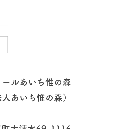
ミーティング、その後
クールあいち惟の森
法人あいち惟の森）
大清水69-1116