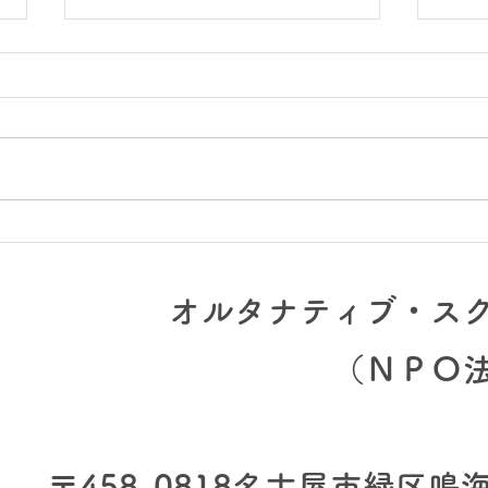
全校
プロジェクト集中1週間「こ
どものまち」実施中です
オルタナティブ・ス
（​ＮＰＯ
〒458-0818
名古屋市緑区鳴海町