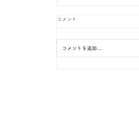
コメント
コメントを追加…
スクールワーク：ゆい森新聞
の完成！