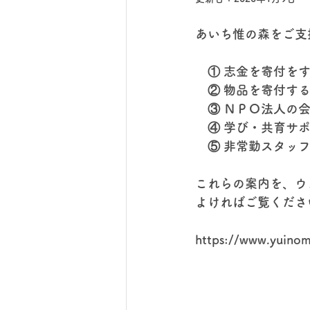
あいち惟の森をご支
　① 志金を寄付を
　② 物品を寄付する 
　③ ＮＰＯ法人の
　④ 学び・共育サ
　⑤ 非常勤スタッ
これらの案内を、ウ
よければご覧くださ
https://www.yuinom