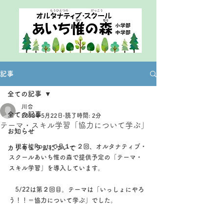
記事
全ての記事
川合
全ての記事
2018年5月22日
読了時間: 2分
テーマ・スキル学習「協力について学ぶ」
お知らせ
　現有校Rootsで月１～２回、オルタナティブ・
カリキュラムについて
スクールあいち惟の森で提供予定の「テーマ・
スキル学習」を導入しています。
　5/22は第２回目。テーマは「いっしょにやろ
う！！＝協力について学ぶ」でした。