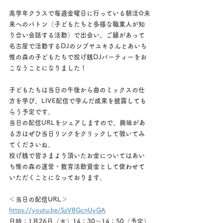
高学年クラスで毎週金曜日に行っている朝活✩未
来へのバトン（子どもたちと多様な職業人が知
り合い会話する活動）で出会い、ご縁があって
名古屋で活動するDJのシブヤユキさんとあいち
惟の森の子どもたちで投げ銭DJパーティーをお
こなうことになりました！
子どもたちは当日の午後から曲のミックスの仕
方を学び、LIVE配信で学んだ成果を披露しても
らう予定です。
当日の配信URLをシェアしますので、興味があ
る方はぜひ当日リンクをクリックして覗いてみ
てくださいね。
投げ銭で皆さまより頂いたお金についてはあい
ち惟の森の運営・教育活動資金として使わせて
いただくことになっております。
＜当日の配信URL＞
https://youtu.be/SzV8GcnUyGA
日時：1月26日（火）14：30〜14：50（予定）