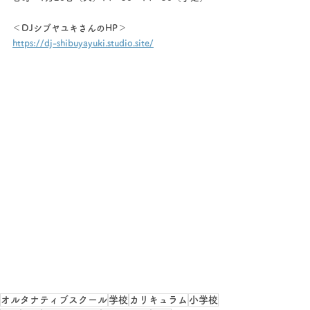
＜DJシブヤユキさんのHP＞
https://dj-shibuyayuki.studio.site/
オルタナティブスクール
学校
カリキュラム
小学校