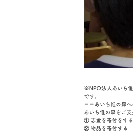
※NPO法人あいち
です。
＝＝あいち惟の森へ
あいち惟の森をご支
① 志金を寄付をす
② 物品を寄付する  