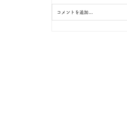
コメントを追加…
スクールワーク：ゆい森新聞
の完成！