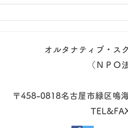
全校
プロジェクト集中1週間「こ
どものまち」実施中です
オルタナティブ・ス
（​ＮＰＯ
〒458-0818
名古屋市緑区鳴海町
TEL&FA