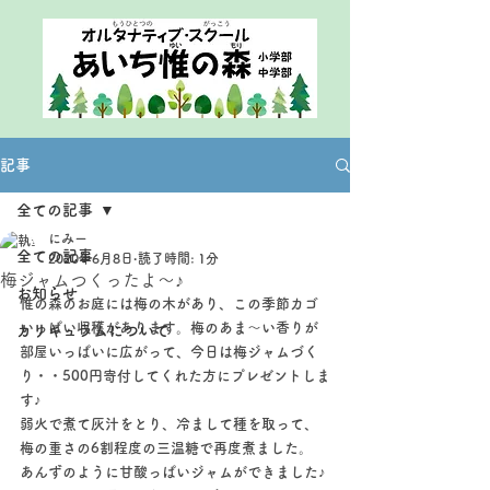
記事
全ての記事
にみー
全ての記事
2020年6月8日
読了時間: 1分
梅ジャムつくったよ〜♪
お知らせ
惟の森のお庭には梅の木があり、この季節カゴ
いっぱい収穫があります。梅のあま〜い香りが
カリキュラムについて
部屋いっぱいに広がって、今日は梅ジャムづく
り・・500円寄付してくれた方にプレゼントしま
す♪
弱火で煮て灰汁をとり、冷まして種を取って、
梅の重さの6割程度の三温糖で再度煮ました。
あんずのように甘酸っぱいジャムができました♪