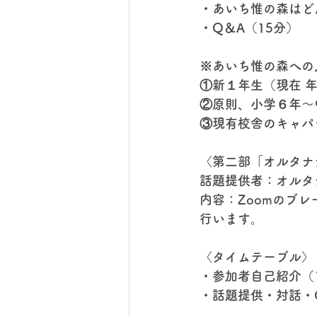
・あいち惟の森はど
・Q＆A（15分）
※あいち惟の森への
①新１年生（現在 
②原則、小学６年～
③現有校舎のキャパ
〈第二部「オルタナ
話題提供者：オルタ
内容：Zoomのブ
行います。
〈タイムテーブル〉
・参加者自己紹介（
・話題提供・対話・