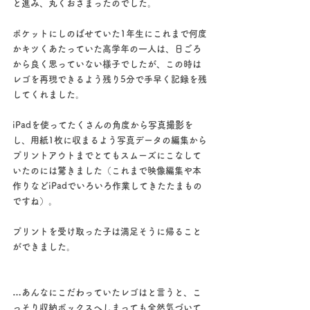
と進み、丸くおさまったのでした。
ポケットにしのばせていた1年生にこれまで何度
かキツくあたっていた高学年の一人は、日ごろ
から良く思っていない様子でしたが、この時は
レゴを再現できるよう残り5分で手早く記録を残
してくれました。
iPadを使ってたくさんの角度から写真撮影を
し、用紙1枚に収まるよう写真データの編集から
プリントアウトまでとてもスムーズにこなして
いたのには驚きました（これまで映像編集や本
作りなどiPadでいろいろ作業してきたたまもの
ですね）。
プリントを受け取った子は満足そうに帰ること
ができました。
…あんなにこだわっていたレゴはと言うと、こ
っそり収納ボックスへしまっても全然気づいて