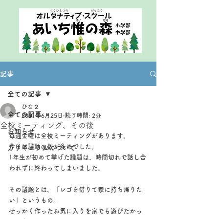
記事
全ての記事
ひな２
全ての記事
2021年6月25日
読了時間: 2分
全校ミーティング、その後
お知らせ
毎週金曜は全校ミーティングがあります。
今日は議題の数が多めでした。
カリキュラムについて
1年生が初めて挙げた議題は、時間切れで話し合
われずに終わってしまいました。
その議題とは、「レゴを借りて家に持ち帰りた
い」というもの。
せっかく作ったお気に入りを家でも遊びたかっ