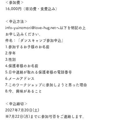
＜参加費＞
16,000円（宿泊費・食費込み）
＜申込方法＞
info-yuinomori@love-hug.netへ以下を明記の上
お申し込みください。
件名：「ダンスキャンプ参加申込」
1.参加するお子様のお名前
2.学年
3.性別
4.保護者様のお名前
5.日中連絡が取れる保護者様の電話番号
6.メールアドレス
7.このワークショップに参加しようと思った理由
8.今、興味があること
＜申込締切＞
2027年7月20日(土)
※7月22日(月)までに参加可否をご連絡します。