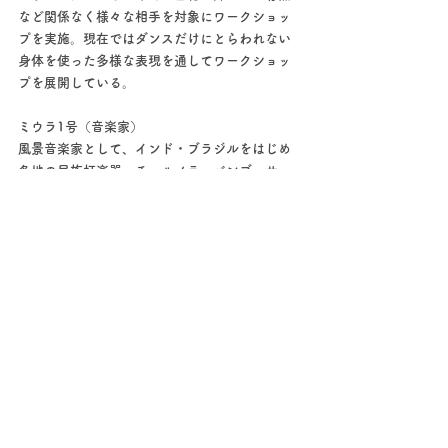
など関係なく様々な相手を対象にワークショッ
プを実施。現在ではダンスだけにとらわれない
身体を使った多様な表現を通してワークショッ
プを展開している。
ミウラ1号（音楽家）
風景音楽家として、インド・ブラジルをはじめ
各地の民族打楽器、チャルメラ・バンブーサッ
クスなどの管楽器、弦楽器、アイディア楽器な
どを交え、景色の浮かぶような音楽を奏でる。
ソロやセッションでの演奏のほか、ライブペイ
ンティングなど異ジャンルとの共演も精力的に
行い、特にダンサーとのコラボレーションで
は、日本各地および海外でも活動を重ねてお
り、近年は子供向けワークショップにも力を入
れている。
ーーーーーーー
主催：オルタナティブ・スクールあいち惟の森