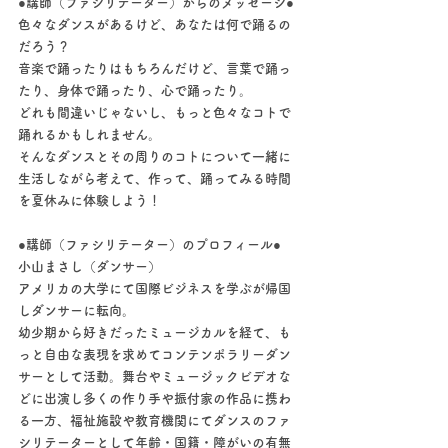
●講師（ファシリテーター）からのメッセージ●
色々なダンスがあるけど、あなたは何で踊るの
だろう？
音楽で踊ったりはもちろんだけど、言葉で踊っ
たり、身体で踊ったり、心で踊ったり。
どれも間違いじゃないし、もっと色々なコトで
踊れるかもしれません。
そんなダンスとその周りのコトについて一緒に
生活しながら考えて、作って、踊ってみる時間
を夏休みに体験しよう！
●講師（ファシリテーター）のプロフィール●
小山まさし（ダンサー）
アメリカの大学にて国際ビジネスを学ぶが帰国
しダンサーに転向。
幼少期から好きだったミュージカルを経て、も
っと自由な表現を求めてコンテンポラリーダン
サーとして活動。舞台やミュージックビデオな
どに出演し多くの作り手や振付家の作品に携わ
る一方、福祉施設や教育機関にてダンスのファ
シリテーターとして年齢・国籍・障がいの有無