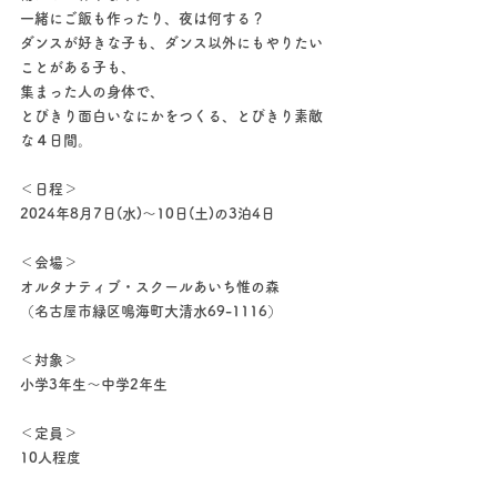
一緒にご飯も作ったり、夜は何する？
ダンスが好きな子も、ダンス以外にもやりたい
ことがある子も、
集まった人の身体で、
とびきり面白いなにかをつくる、とびきり素敵
な４日間。
＜日程＞
2024年8月7日(水)〜10日(土)の3泊4日
＜会場＞
オルタナティブ・スクールあいち惟の森
（名古屋市緑区鳴海町大清水69-1116）
＜対象＞
小学3年生〜中学2年生
＜定員＞
10人程度