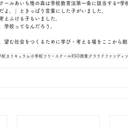
クールあいち惟の森は学校教育法第一条に該当する“学
“だよ。」ときっぱり言葉にした子がいました。
考えふける子もいました。
、学校ってなんだろう。
、望む社会をつくるために学び・考える場をここから創
学校
カリキュラム
小学校
フリースクール
ESD
授業
クラウドファンディ