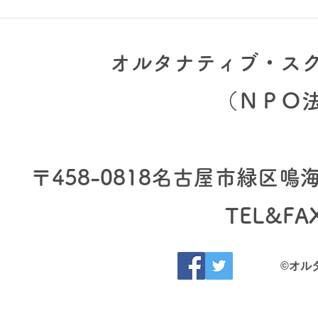
小学部生徒募集（2021年度
【こ
最終）
す】
オルタナティブ・ス
（​ＮＰＯ
〒458-0818
名古屋市緑区鳴海町
TEL&FA
©オル