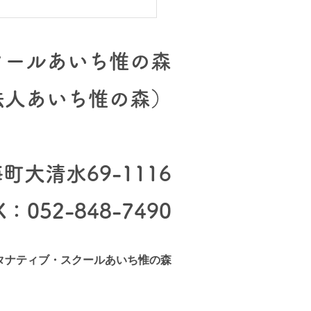
どものまち、再開しま
クールあいち惟の森
法人あいち惟の森）
大清水69-1116
X：052-848-7490
タナティブ・スクールあいち惟の森