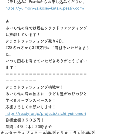
〈申し込み〉Peatixからお申し込みください。
https://yuimori-zaikosei-kataru.peatix.com/
★
あいち惟の森では現在クラウドファンディング
に挑戦しています！
クラウドファンディング残り4日。
228名の方から328万円のご寄付をいただきまし
た。
いつも関心を寄せていただきありがとうござい
ます！
＝＝＝＝＝＝＝＝＝＝＝＝＝＝＝＝＝＝＝＝＝
＝＝＝＝＝＝＝＝ 
クラウドファンディング挑戦中！
あいち惟の森の校舎に　子ども達がのびのびと
学べるオープンスペースを！　
応援よろしくお願いします！
https://readyfor.jp/projects/aichi-yuinomori
目標金額３５０万円！
期間：4/8（木）23時まで
オルタナティブスクール
学校
カリキュラム
小学校