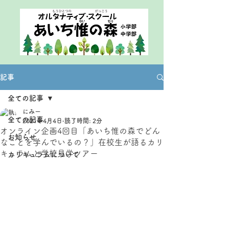
記事
全ての記事
にみー
全ての記事
2021年4月4日
読了時間: 2分
オンライン企画4回目「あいち惟の森でどん
お知らせ
なことを学んでいるの？」在校生が語るカリ
キュラムと学校見学ツアー
カリキュラムについて