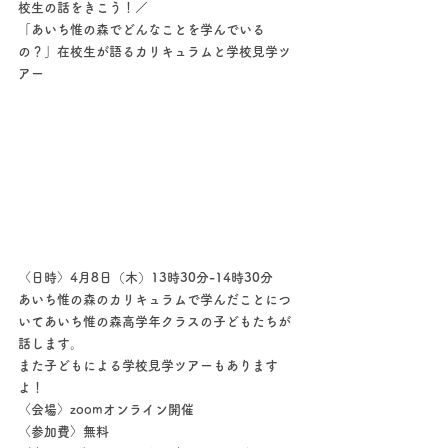
校生の話をきこう！／
「あいち惟の森でどんなことを学んでいる
の？」在校生が語るカリキュラムと学校見学ツ
アー
〈日時〉4月8日（木）13時30分-14時30分
あいち惟の森のカリキュラムで学んだことにつ
いてあいち惟の森高学年クラスの子どもたちが
話します。
また子どもによる学校見学ツアーもあります
よ！
〈会場〉zoomオンライン開催
〈参加費〉無料