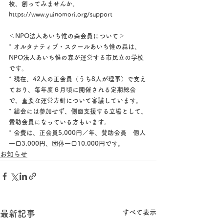
校、創ってみませんか。
https://www.yuinomori.org/support
＜NPO法人あいち惟の森会員について＞
* オルタナティブ・スクールあいち惟の森は、
NPO法人あいち惟の森が運営する市民立の学校
です。
* 現在、42人の正会員（うち8人が理事）で支え
ており、毎年度６月頃に開催される定期総会
で、重要な運営方針について審議しています。
* 総会には参加せず、側面支援する立場として、
賛助会員になっている方もいます。
* 会費は、正会員5,000円／年、賛助会員　個人
一口3,000円、団体一口10,000円です。
お知らせ
すべて表示
最新記事