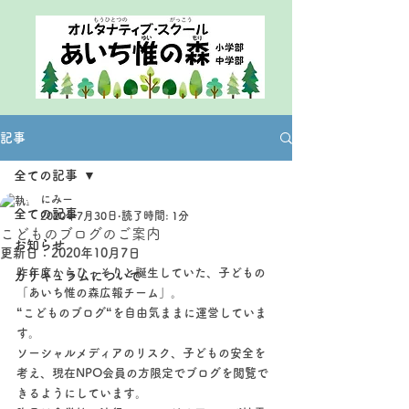
記事
全ての記事
にみー
全ての記事
2020年7月30日
読了時間: 1分
こどものブログのご案内
お知らせ
更新日：
2020年10月7日
昨年度からひっそりと誕生していた、子どもの
カリキュラムについて
「あいち惟の森広報チーム」。
“こどものブログ“を自由気ままに運営していま
す。
ソーシャルメディアのリスク、子どもの安全を
考え、現在NPO会員の方限定でブログを閲覧で
きるようにしています。