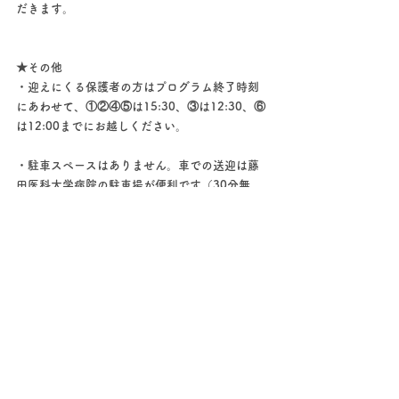
だきます。
★その他
・迎えにくる保護者の方はプログラム終了時刻
にあわせて、①②④⑤は15:30、③は12:30、⑥
は12:00までにお越しください。
・駐車スペースはありません。車での送迎は藤
田医科大学病院の駐車場が便利です（30分無
料）。
・参加者には詳細を折り返しメールでお知らせ
します。
★キャンセルについて
お申し込み完了後に、やむを得ず参加をキャン
セルする場合はご連絡ください。