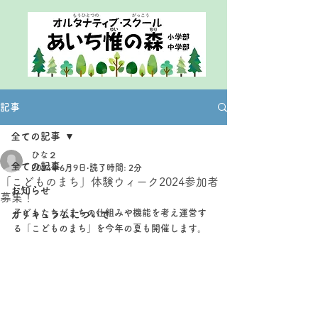
記事
全ての記事
ひな２
全ての記事
2024年6月9日
読了時間: 2分
「こどものまち」体験ウィーク2024参加者
お知らせ
募集！
子どもたちがまちの仕組みや機能を考え運営す
カリキュラムについて
る「こどものまち」を今年の夏も開催します。