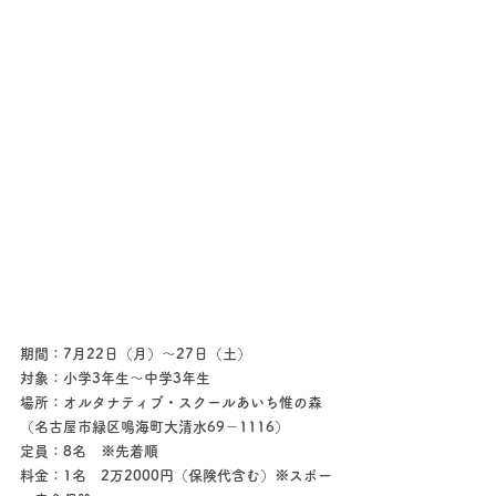
期間：7月22日（月）～27日（土）
対象：小学3年生～中学3年生
場所：オルタナティブ・スクールあいち惟の森
（名古屋市緑区鳴海町大清水69－1116）
定員：8名　※先着順
料金：1名　2万2000円（保険代含む）※スポー