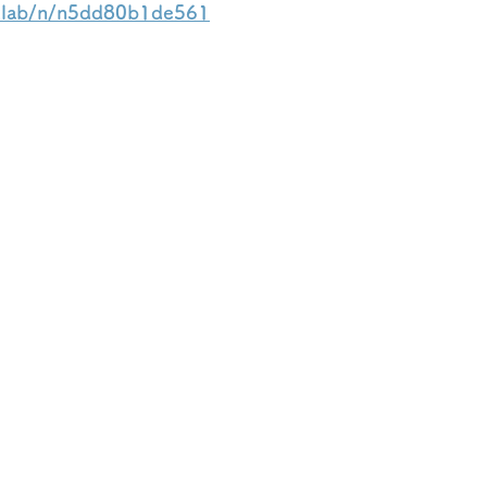
ntlab/n/n5dd80b1de561