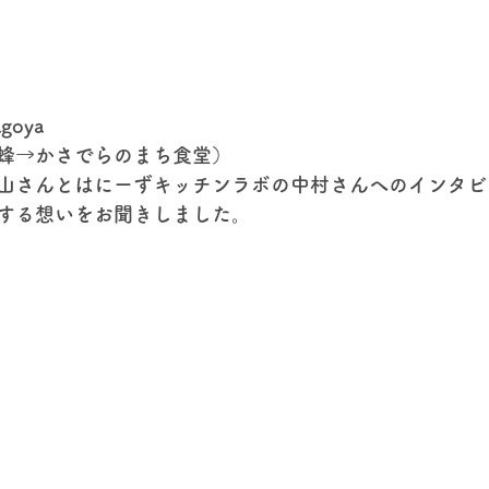
agoya
蜂→かさでらのまち食堂）
山さんとはにーずキッチンラボの中村さんへのインタビ
対する想いをお聞きしました。