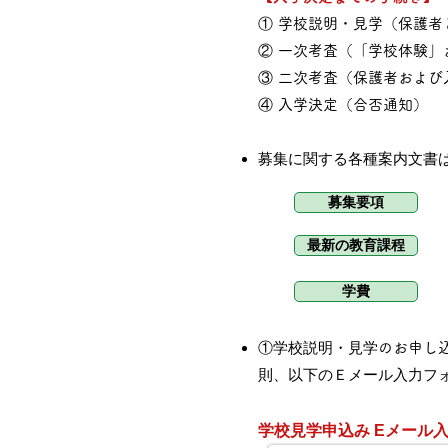
① 学校説明・見学（保護者
② 一次考査（「学校体験
③ 二次考査（保護者およ
④ 入学決定（合否通知）
募集に関する各種案内文書
募集要項
最新の教育課程
学費
①学校説明・見学
のお申し
則、以下のＥメール入力フ
学校見学申込み Eメール