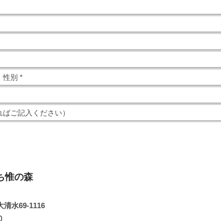
ち惟の森
大清水
69-1116
90