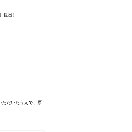
項」提出）
いただいたうえで、
原