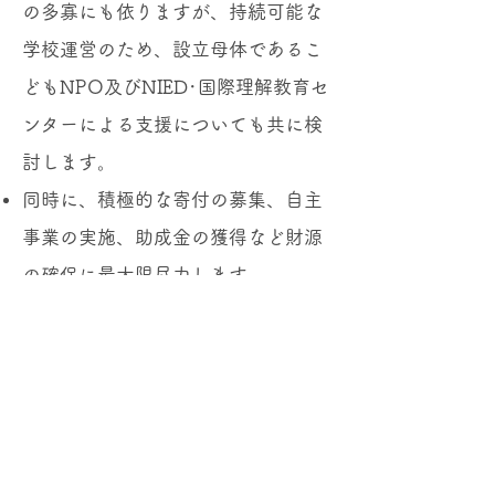
の多寡にも依りますが、持続可能な
学校運営のため、設立母体であるこ
どもNPO及びNIED･国際理解教育セ
ンターによる支援についても共に検
討します。
同時に、積極的な寄付の募集、自主
事業の実施、助成金の獲得など財源
の確保に最大限尽力します。
５－２．財源の確保
オルタナティブ・スクールあいち惟の森
（​ＮＰＯ法人あいち惟の森）
〒458-0818
名古屋市緑区鳴海町大清水69-1116
TEL&FAX：052-848-7490