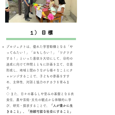
１） 目 標
プロジェクトは、優れた学習動機となる「や
ってみたい！」「おもしろい！」「ワクワク
する！」といった意欲を大切にして、目的の
達成に向けて仲間とともに計画を立て、合意
形成し、地域と関わりながら様々なことにチ
ャレンジすることで、子どもの参画をすす
め、主体性、対話と協力のチカラを育みま
す。
◇ また、日々の暮らしや営みの基盤となる衣
食住、農や芸術･文化の観点から体験的に学
び、研究・探求することで、
「人が豊かに生
きること」、「持続可能な社会にすること」